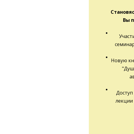
Становяс
Вы 
Участ
семина
Новую кн
"Душ
а
Доступ 
лекции