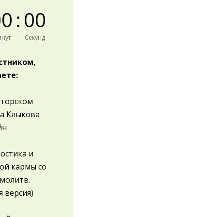
0
0
:
0
0
нут
Секунд
астником,
ете:
вторском
а Клыкова
йн
остика и
ой кармы со
молитв.
я версия)