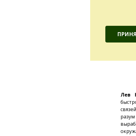
ПРИНЯ
Лев 
быстр
связе
разум
выраб
окруж