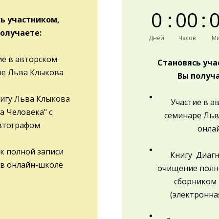
0
:
0
0
:
ь участником,
получаете:
Дней
Часов
Ми
ие в авторском
Становясь уч
ре Льва Клыкова
Вы получа
игу Льва Клыкова
Участие в а
а Человека" с
семинаре Льв
втографом
онла
к полной записи
Книгу Диагн
 в онлайн-школе
очищение полн
сборником 
(электронна