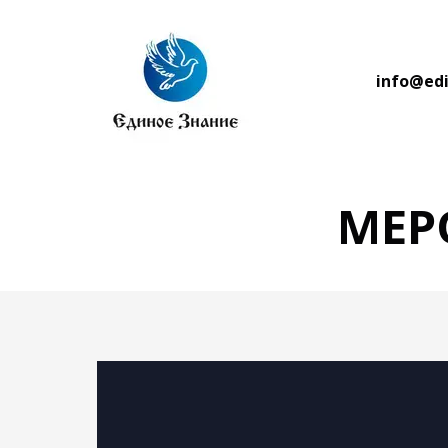
info@ed
МЕР