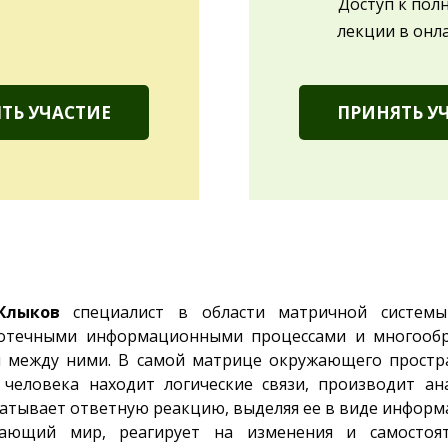
Доступ к пол
лекции в онл
ТЬ УЧАСТИЕ
ПРИНЯТЬ У
Клыков
специалист в области матричной системы
отечными информационными процессами и многооб
й между ними. В самой матрице окружающего простр
 человека находит логические связи, производит ан
атывает ответную реакцию, выделяя ее в виде информ
ающий мир, реагирует на изменения и самостоя