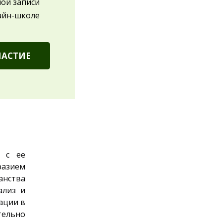
ной записи
айн-школе
ЧАСТИЕ
 с ее
разием
анства
ализ и
ации в
тельно